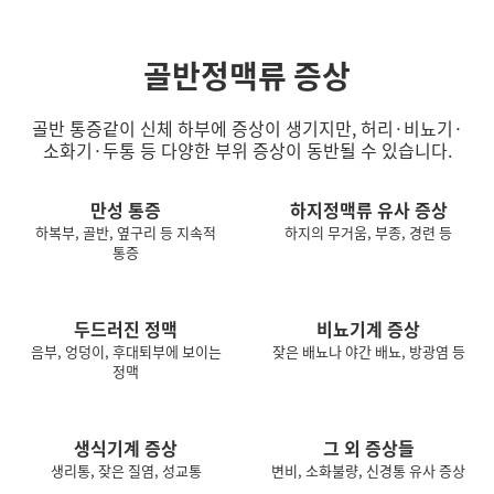
골반정맥류 증상
골반 통증같이 신체 하부에 증상이 생기지만, 허리·비뇨기·
소화기·두통 등 다양한 부위 증상이 동반될 수 있습니다.
만성 통증
하지정맥류 유사 증상
하복부, 골반, 옆구리 등 지속적
하지의 무거움, 부종, 경련 등
통증
두드러진 정맥
비뇨기계 증상
음부, 엉덩이, 후대퇴부에 보이는
잦은 배뇨나 야간 배뇨, 방광염 등
정맥
생식기계 증상
그 외 증상들
생리통, 잦은 질염, 성교통
변비, 소화불량, 신경통 유사 증상